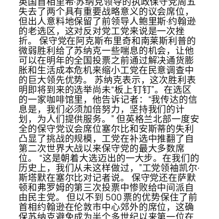
英国首相里希·苏纳克领导的执政保守党周五
失去了两个具有重要战略意义的议会席位，
但出人意料地保留了前领导人鲍里斯·约翰逊
的老选区，这对反对党工党来说是一次挫
折。 保守党在阿克斯布里奇和南莱斯利普的
微弱胜利给了苏纳克一些喘息的机会，让他
可以在明年的全国投票之前通过解决通货膨
胀和生活成本危机来缩小工党在民意调查中
的巨大领先优势。 苏纳克表示，这次胜利表
明即将到来的选举尚未“板上钉钉”。在选区
的一家咖啡馆里，他告诉记者：“我传达的信
息是，我们必须加倍努力，坚持我们的计
划，为人们提供服务。” 但英格兰北部一度安
全的保守党议会席位塞尔比和安斯蒂的失利
凸显了挑战的规模，工党在补选中推翻了自
第二次世界大战以来保守党的最大多数席
位。 “这是朝着大选迈出的一大步。在我们的
历史上，我们从未这样做过，”工党领袖凯尔·
斯塔默在塞尔比对记者说。 保守党还在萨默
顿和弗罗姆的第三次投票中惨败给中间派自
由民主党。 但以不到 500 票的优势保住了前
首相约翰逊在伦敦市中心郊外的席位，这确
保苏纳克避免成为半个多世纪以来第一位在