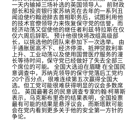
一天内输掉三场补选的英国领导人。 前财政
部长和投资银行家苏纳克在去年的一系列丑
闻迫使约翰逊辞去首相职务后，试图利用他
的技术官僚领导力来恢复保守党的信誉，而
经济动荡又促使他的继任者利兹·特拉斯在仅
仅六周后辞职。 预计他很快将改组高级部
长，以挑选他的团队来参加下一次选举。 由
于通胀居高不下、经济停滞、抵押贷款利率
上升、工业动荡以及使用国营医疗服务的漫
长等待时间，保守党已经做好了失去全部三
个席位的可能。 全国大选迫在眉睫 在全国民
意调查中，苏纳克领导的保守党落后工党约
20个百分点，很难连续第五次赢得全国大
选。但工党可能很难获得明显的议会多数席
位。 英国最著名的民意调查专家约翰·柯蒂斯
表示，乌克斯布里奇的结果表明，全国投票
最有可能的结果是悬浮议会，而斯塔默可能
会在党内看到更多关于他的安全第一方针的
争论。