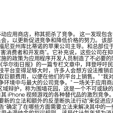
动应用商店，称其扼杀了竞争。 这一发现包
会，以更新促进竞争和降低价格的努力。 该
利福尼亚州库比蒂诺的苹果公司主导。和总部位
伤害消费者和开发商”。它补充说，这些公司在抑
实施的政策为应用程序开发人员制造了不必要的
 月份《华尔街日报》的一篇专栏文章中，拜登呼
科技平台变得足够大时，许多人会想方设法推销
取巨额费用，以便在他们的平台上销售。” “我
争环境中与最大的公司竞争。” 一场关于应用
商店周围的区域辩护，称为围墙花园，这是一个不可
 iPhone 视频游戏的各种替代品的激烈竞
要新的立法和额外的反垄断执法行动”来促进应用生
诉记者，该报告“确定了在哪些方面需要立法来解决其中
用卡滞纳金的拟议规则，该局估计每年将为消费