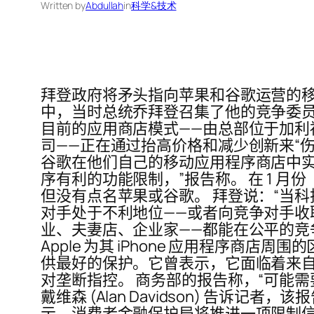
Written by
Abdullah
in
科学&技术
拜登政府将矛头指向苹果和谷歌运营的移
中，当时总统乔拜登召集了他的竞争委员
目前的应用商店模式——由总部位于加
司——正在通过抬高价格和减少创新来“
谷歌在他们自己的移动应用程序商店中
序有利的功能限制，”报告称。 在 1
但没有点名苹果或谷歌。 拜登说：“当
对手处于不利地位——或者向竞争对手收
业、夫妻店、企业家——都能在公平的竞
Apple 为其 iPhone 应用程序
供最好的保护。它曾表示，它面临着来自其
对垄断指控。 商务部的报告称，“可能需
戴维森 (Alan Davidson) 告
示，消费者金融保护局将推进一项限制信