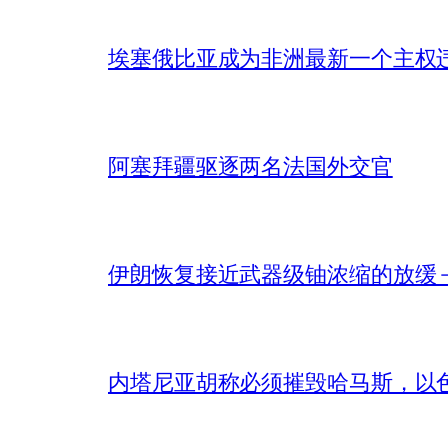
埃塞俄比亚成为非洲最新一个主权
阿塞拜疆驱逐两名法国外交官
伊朗恢复接近武器级铀浓缩的放缓 – 
内塔尼亚胡称必须摧毁哈马斯，以