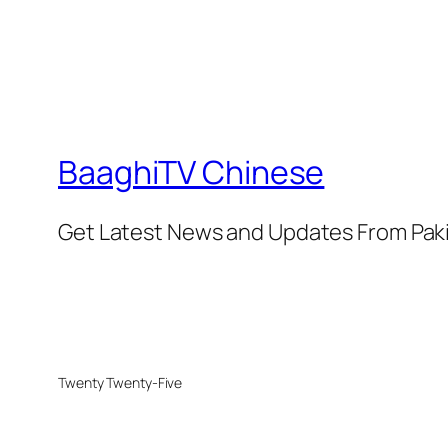
BaaghiTV Chinese
Get Latest News and Updates From Pak
Twenty Twenty-Five