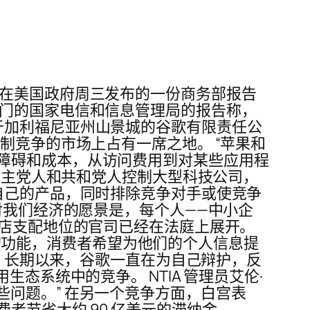
含在美国政府周三发布的一份商务部报告
部门的国家电信和信息管理局的报告称，
于加利福尼亚州山景城的谷歌有限责任公
制竞争的市场上占有一席之地。 “苹果和
障碍和成本，从访问费用到对某些应用程
吁民主党人和共和党人控制大型科技公司，
自己的产品，同时排除竞争对手或使竞争
对我们经济的愿景是，每个人——中小企
商店支配地位的官司已经在法庭上展开。
或缺的功能，消费者希望为他们的个人信息提
争。长期以来，谷歌一直在为自己辩护，反
态系统中的竞争。 NTIA 管理员艾伦·
的一些问题。” 在另一个竞争方面，白宫表
者节省大约 90 亿美元的滞纳金。