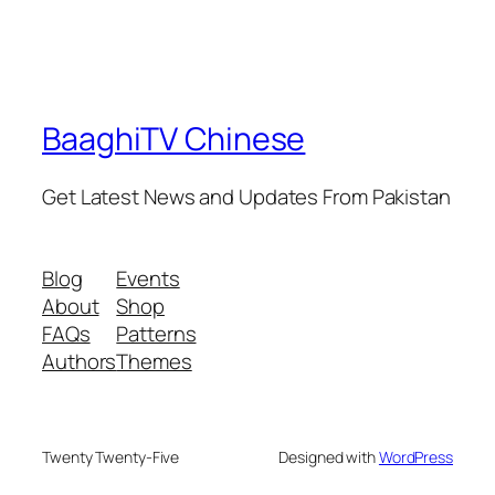
BaaghiTV Chinese
Get Latest News and Updates From Pakistan
Blog
Events
About
Shop
FAQs
Patterns
Authors
Themes
Twenty Twenty-Five
Designed with
WordPress