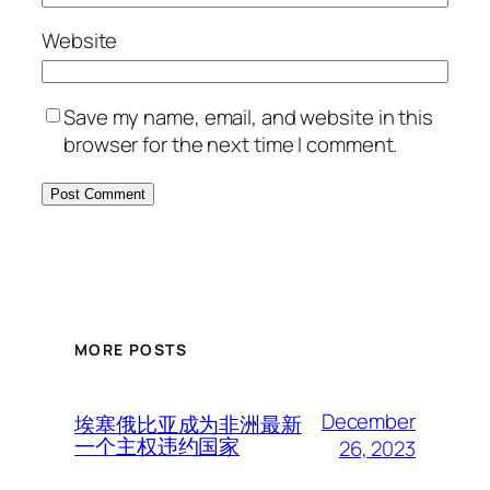
Website
Save my name, email, and website in this
browser for the next time I comment.
MORE POSTS
December
埃塞俄比亚成为非洲最新
一个主权违约国家
26, 2023