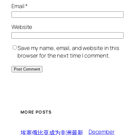
Email
*
Website
Save my name, email, and website in this
browser for the next time I comment.
MORE POSTS
December
埃塞俄比亚成为非洲最新