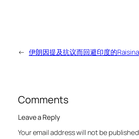
←
伊朗因提及抗议而回避印度的Raisin
Comments
Leave a Reply
Your email address will not be published