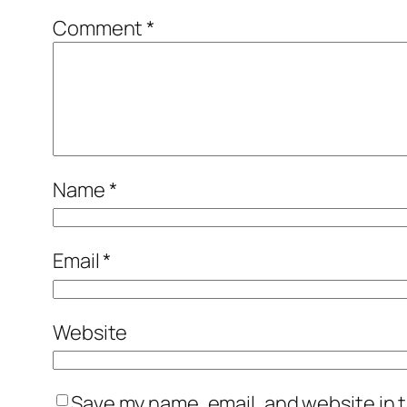
Comment
*
Name
*
Email
*
Website
Save my name, email, and website in t