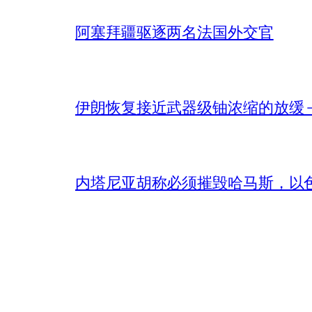
阿塞拜疆驱逐两名法国外交官
伊朗恢复接近武器级铀浓缩的放缓 – 
内塔尼亚胡称必须摧毁哈马斯，以