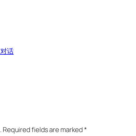
a对话
.
Required fields are marked
*