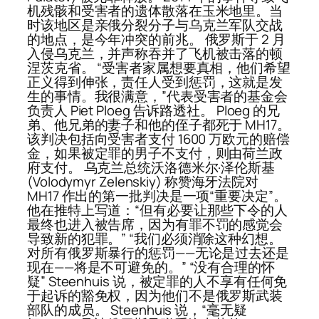
机残骸和受害者的遗体散落在玉米地里。当
时该地区是亲俄分裂分子与乌克兰军队交战
的地点，是今年冲突的前兆。 俄罗斯于 2 月
入侵乌克兰，并声称吞并了飞机被击落的顿
涅茨克省。 “受害者家属想要真相，他们希望
正义得到伸张，责任人受到惩罚，这就是发
生的事情。我很满意，”代表受害者的基金会
负责人 Piet Ploeg 告诉路透社。 Ploeg 的兄
弟、他兄弟的妻子和他的侄子都死于 MH17。
该判决包括向受害者支付 1600 万欧元的赔偿
金，如果被定罪的男子不支付，则由荷兰政
府支付。 乌克兰总统沃洛德米尔·泽伦斯基
(Volodymyr Zelenskiy) 称赞海牙法院对
MH17 作出的第一批判决是一项“重要决定”。
他在推特上写道：“但有必要让那些下令的人
最终也进入被告席，因为有罪不罚的感觉会
导致新的犯罪。” “我们必须消除这种幻想。
对所有俄罗斯暴行的惩罚——无论是过去还是
现在——将是不可避免的。” “没有合理的怀
疑” Steenhuis 说，被定罪的人不享有任何免
于起诉的豁免权，因为他们不是俄罗斯武装
部队的成员。 Steenhuis 说，“毫无疑