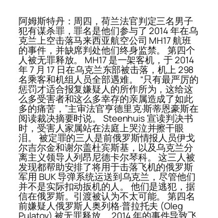
阿姆斯特丹：周四，荷兰法官判定三名男子
犯有谋杀罪，罪名是他们参与了 2014 年在乌
克兰上空击落马来西亚航空公司 MH17 航班
的事件，并缺席判处他们终身监禁。 第四个
人被无罪释放。 MH17 是一架客机，于 2014
年 7 月 17 日在乌克兰东部被击落，机上 298
名乘客和机组人员全部遇难。 “只有最严厉的
惩罚才适合报复嫌疑人的所作所为，这给这
么多受害者和这么多幸存的亲属造成了如此
多的痛苦，”主审法官亨德里克·斯蒂恩豪斯在
阅读裁决摘要时说。 Steenhuis 宣读判决书
时，受害人家属站在法庭上哭泣并擦干眼
泪。 被定罪的三人是前俄罗斯情报人员伊戈
尔吉尔金和谢尔盖杜宾斯基，以及乌克兰分
离主义领导人列昂尼德卡尔琴科。 这三人被
发现都帮助安排了将用于击落飞机的俄罗斯
军用 BUK 导弹系统运送到乌克兰，尽管他们
并不是实际扣动扳机的人。 他们是逃犯，据
信在俄罗斯。引渡被认为不太可能。 第四名
前嫌疑人俄罗斯人奥列格·普拉托夫 (Oleg
Pulatov) 被无罪释放。 2014 年的事件导致飞