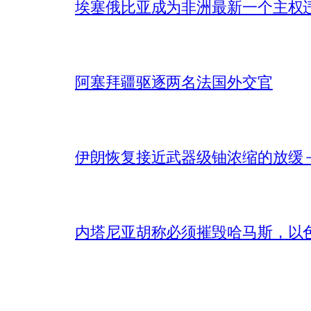
埃塞俄比亚成为非洲最新一个主权
阿塞拜疆驱逐两名法国外交官
伊朗恢复接近武器级铀浓缩的放缓 – 
内塔尼亚胡称必须摧毁哈马斯，以