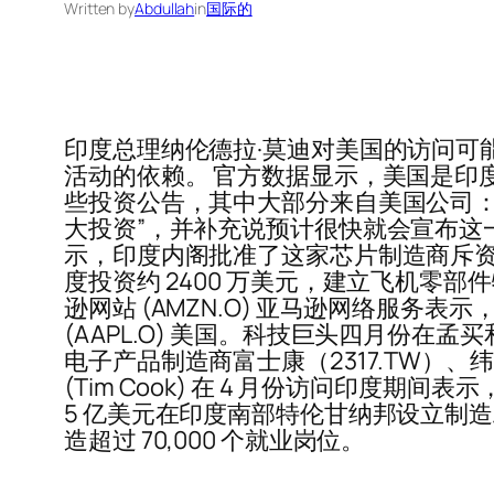
Written by
Abdullah
in
国际的
印度总理纳伦德拉·莫迪对美国的访问可
活动的依赖。 官方数据显示，美国是印度
些投资公告，其中大部分来自美国公司： 特
大投资”，并补充说预计很快就会宣布这一
示，印度内阁批准了这家芯片制造商斥资 2
度投资约 2400 万美元，建立飞机零部
逊网站 (AMZN.O) 亚马逊网络服务表
(AAPL.O) 美国。科技巨头四月份
电子产品制造商富士康（2317.TW）、纬
(Tim Cook) 在 4 月份访问印度期
5 亿美元在印度南部特伦甘纳邦设立制造
造超过 70,000 个就业岗位。