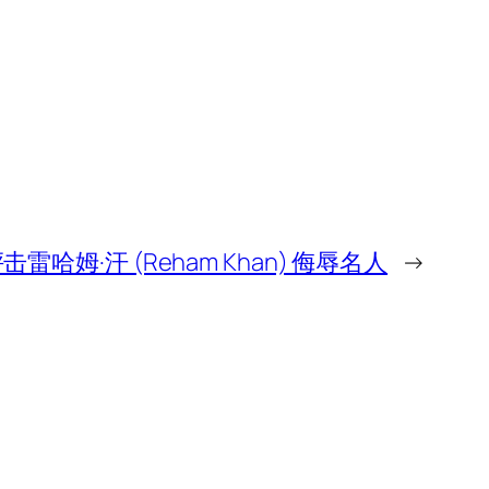
抨击雷哈姆·汗 (Reham Khan) 侮辱名人
→