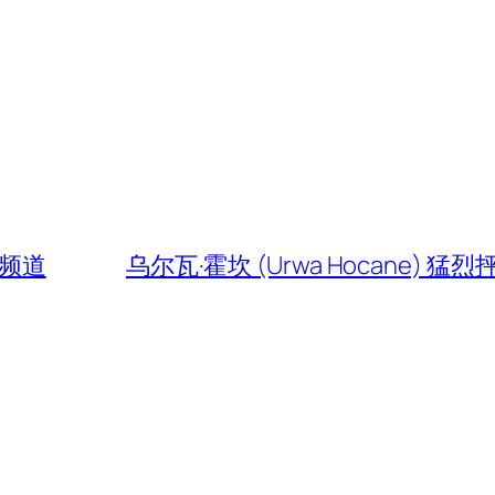
物频道
乌尔瓦·霍坎 (Urwa Hocane) 猛烈