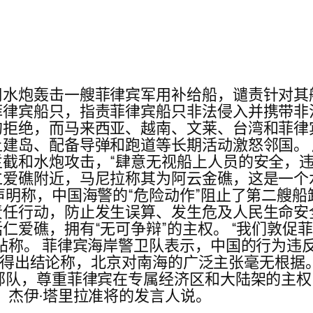
水炮轰击一艘菲律宾军用补给船，谴责针对其船
律宾船只，指责菲律​​宾船只非法侵入并携带非
拒绝，而马来西亚、越南、文莱、台湾和菲律
建岛、配备导弹和跑道等长期活动激怒邻国。
截和水炮攻击，“肆意无视船上人员的安全，违
仁爱礁附近，马尼拉称其为阿云金礁，这是一个
声明称，中国海警的“危险动作”阻止了第二艘船
任行动，防止发生误算、发生危及人民生命安全
仁爱礁，拥有“无可争辩”的主权。 “我们敦促
帖称。 菲律宾海岸警卫队表示，中国的行为违
6 年得出结论称，北京对南海的广泛主张毫无根
部队，尊重菲律宾在专属经济区和大陆架的主
，杰伊·塔里拉准将的发言人说。