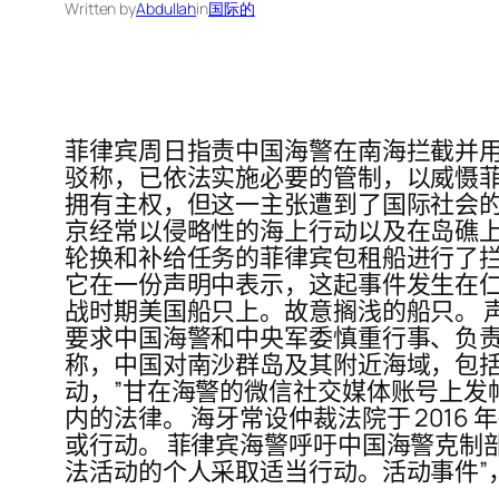
Written by
Abdullah
in
国际的
菲律宾周日指责中国海警在南海拦截并用
驳称，已依法实施必要的管制，以威慑菲
拥有主权，但这一主张遭到了国际社会的
京经常以侵略性的海上行动以及在岛礁上
轮换和补给任务的菲律宾包租船进行了拦
它在一份声明中表示，这起事件发生在
战时期美国船只上。故意搁浅的船只。 
要求中国海警和中央军委慎重行事、负责
称，中国对南沙群岛及其附近海域，包括
动，”甘在海警的微信社交媒体账号上发
内的法律。 海牙常设仲裁法院于 201
或行动。 菲律宾海警呼吁中国海警克制
法活动的个人采取适当行动。活动事件”