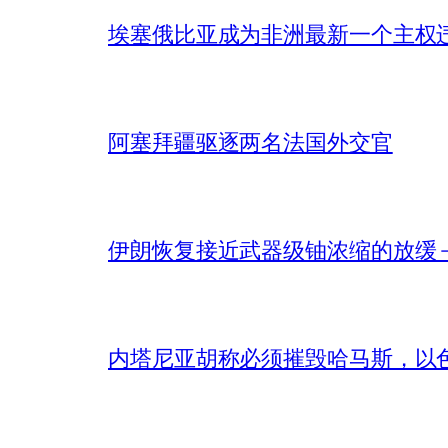
埃塞俄比亚成为非洲最新一个主权
阿塞拜疆驱逐两名法国外交官
伊朗恢复接近武器级铀浓缩的放缓 – 
内塔尼亚胡称必须摧毁哈马斯，以