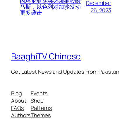
内塔尼亚胡称必须摧毁哈
December
马斯，以色列对加沙发动
26, 2023
更多袭击
BaaghiTV Chinese
Get Latest News and Updates From Pakistan
Blog
Events
About
Shop
FAQs
Patterns
Authors
Themes