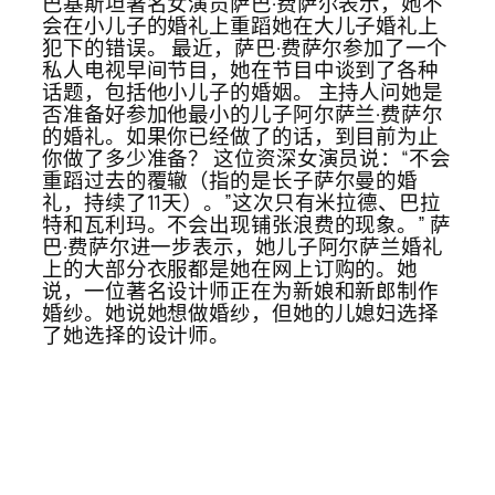
巴基斯坦著名女演员萨巴·费萨尔表示，她不
会在小儿子的婚礼上重蹈她在大儿子婚礼上
犯下的错误。 最近，萨巴·费萨尔参加了一个
私人电视早间节目，她在节目中谈到了各种
话题，包括他小儿子的婚姻。 主持人问她是
否准备好参加他最小的儿子阿尔萨兰·费萨尔
的婚礼。如果你已经做了的话，到目前为止
你做了多少准备？ 这位资深女演员说：“不会
重蹈过去的覆辙（指的是长子萨尔曼的婚
礼，持续了11天）。”这次只有米拉德、巴拉
特和瓦利玛。不会出现铺张浪费的现象。” 萨
巴·费萨尔进一步表示，她儿子阿尔萨兰婚礼
上的大部分衣服都是她在网上订购的。她
说，一位著名设计师正在为新娘和新郎制作
婚纱。她说她想做婚纱，但她的儿媳妇选择
了她选择的设计师。