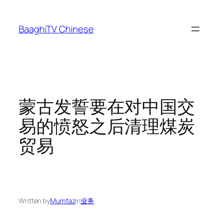
Skip
to
BaaghiTV Chinese
content
蒙古发誓要在对中国交
易的愤怒之后清理煤炭
贸易
Written by
Mumtaz
in
业务