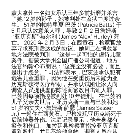
蒙大拿州一名妇女承认三年多前折磨并杀害
了她 12 岁的孙子，她被判处在监狱中度过余
生。 51 岁的帕特里夏·巴茨 (Patricia Batts) 于
5 月承认故意杀人罪，导致 2 月 2 日詹姆斯
·“亚历克斯”·赫尔利 (James “Alex” Hurley) 死
亡。 2020 年 2 月 3 日，在西黄石，检察官放
弃寻求死刑后达成的协议。她周二在博兹曼
地方法院被判刑。 “这是一起可怕的虐待儿童
案件。据蒙大拿州全国广播公司报道，地方
法官约翰·C·布朗说：“这完全没有必要，而且
是出于恶意。” 司法部表示，巴茨还承认犯有
危害儿童重罪，因为他在受重伤后未能为亚
历克斯获得医疗帮助，并承认试图让家人向
调查人员提供虚假陈述而篡改目击证人罪。
巴茨因每项指控被判处 10 年徒刑。 在巴茨的
儿子父亲去世后，亚历克斯一直与巴茨和她
51 岁的丈夫小詹姆斯·萨瑟 (James Sasser
Jr.) 一起住在西黄石。尸检发现亚历克斯死于
后脑钝器外伤。法庭记录显示，他全身都有
瘀伤和伤口。 加拉廷县检察官指控亚历克斯
遭到殴打，并且不给他食物。调查人员在从