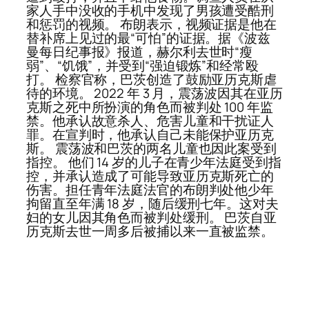
家人手中没收的手机中发现了男孩遭受酷刑
和惩罚的视频。 布朗表示，视频证据是他在
替补席上见过的最“可怕”的证据。据《波兹
曼每日纪事报》报道，赫尔利去世时“瘦
弱”、“饥饿”，并受到“强迫锻炼”和经常殴
打。 检察官称，巴茨创造了鼓励亚历克斯虐
待的环境。 2022 年 3 月，震荡波因其在亚历
克斯之死中所扮演的角色而被判处 100 年监
禁。他承认故意杀人、危害儿童和干扰证人
罪。在宣判时，他承认自己未能保护亚历克
斯。 震荡波和巴茨的两名儿童也因此案受到
指控。 他们 14 岁的儿子在青少年法庭受到指
控，并承认造成了可能导致亚历克斯死亡的
伤害。担任青年法庭法官的布朗判处他少年
拘留直至年满 18 岁，随后缓刑七年。这对夫
妇的女儿因其角色而被判处缓刑。 巴茨自亚
历克斯去世一周多后被捕以来一直被监禁。