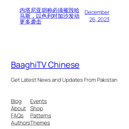
内塔尼亚胡称必须摧毁哈
December
马斯，以色列对加沙发动
26, 2023
更多袭击
BaaghiTV Chinese
Get Latest News and Updates From Pakistan
Blog
Events
About
Shop
FAQs
Patterns
Authors
Themes