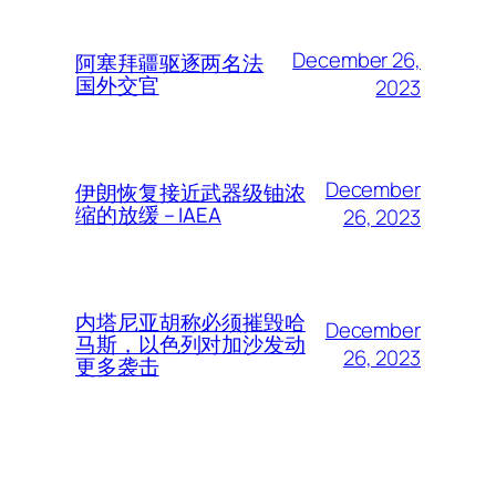
December 26,
阿塞拜疆驱逐两名法
国外交官
2023
December
伊朗恢复接近武器级铀浓
缩的放缓 – IAEA
26, 2023
内塔尼亚胡称必须摧毁哈
December
马斯，以色列对加沙发动
26, 2023
更多袭击