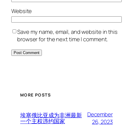
Website
Save my name, email, and website in this
browser for the next time I comment.
MORE POSTS
December
埃塞俄比亚成为非洲最新
一个主权违约国家
26, 2023