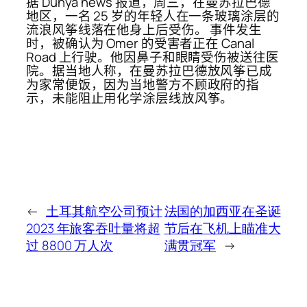
据 Dunya news 报道，周三，在曼苏拉巴德
地区，一名 25 岁的年轻人在一条玻璃涂层的
流浪风筝线落在他身上后受伤。 事件发生
时，被确认为 Omer 的受害者正在 Canal
Road 上行驶。他因鼻子和眼睛受伤被送往医
院。据当地人称，在曼苏拉巴德放风筝已成
为家常便饭，因为当地警方不顾政府的指
示，未能阻止用化学涂层线放风筝。
←
土耳其航空公司预计
法国的加西亚在圣诞
2023 年旅客吞吐量将超
节后在飞机上瞄准大
过 8800 万人次
满贯冠军
→