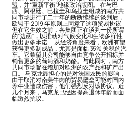
盟，并“重新平衡”地缘政治版图。 在与巴
西、阿根廷、巴拉圭和乌拉圭组成的南方共
同市场进行了二十年的断断续续的谈判后，
欧盟于 2019 年原则上同意了这项贸易协议。
但在它生效之前，各集团正在谈判一份所谓
的“边函”，以推动对气候变化和生物多样性
做出更多承诺。 从经济角度来看，欧洲有望
获得更多制成品，尤其是面临 35% 关税的汽
车。它希望其公司能够自由竞争公开招标并
销售更多的葡萄酒和奶酪。与此同时，南方
共同市场旨在增加对欧洲的农产品和矿产出
口。 马克龙最担心的是对法国农民的影响，
由于取消对南美牛肉的贸易壁垒可能对国内
养牛业造成伤害，他们强烈反对该协议。近
几个月来，马克龙已经因提高退休年龄而面
临激烈抗议。