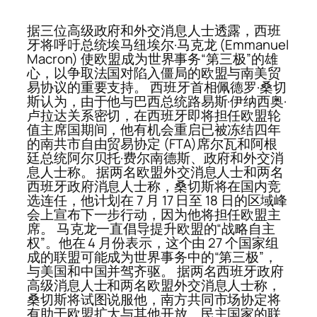
据三位高级政府和外交消息人士透露，西班
牙将呼吁总统埃马纽埃尔·马克龙 (Emmanuel
Macron) 使欧盟成为世界事务“第三极”的雄
心，以争取法国对陷入僵局的欧盟与南美贸
易协议的重要支持。 西班牙首相佩德罗·桑切
斯认为，由于他与巴西总统路易斯·伊纳西奥·
卢拉达关系密切，在西班牙即将担任欧盟轮
值主席国期间，他有机会重启已被冻结四年
的南共市自由贸易协定 (FTA)席尔瓦和阿根
廷总统阿尔贝托·费尔南德斯、政府和外交消
息人士称。 据两名欧盟外交消息人士和两名
西班牙政府消息人士称，桑切斯将在国内竞
选连任，他计划在 7 月 17 日至 18 日的区域峰
会上宣布下一步行动，因为他将担任欧盟主
席。 马克龙一直倡导提升欧盟的“战略自主
权”。他在 4 月份表示，这个由 27 个国家组
成的联盟可能成为世界事务中的“第三极”，
与美国和中国并驾齐驱。 据两名西班牙政府
高级消息人士和两名欧盟外交消息人士称，
桑切斯将试图说服他，南方共同市场协定将
有助于欧盟扩大与其他开放、民主国家的联