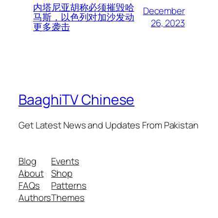
内塔尼亚胡称必须摧毁哈
December
马斯，以色列对加沙发动
26, 2023
更多袭击
BaaghiTV Chinese
Get Latest News and Updates From Pakistan
Blog
Events
About
Shop
FAQs
Patterns
Authors
Themes