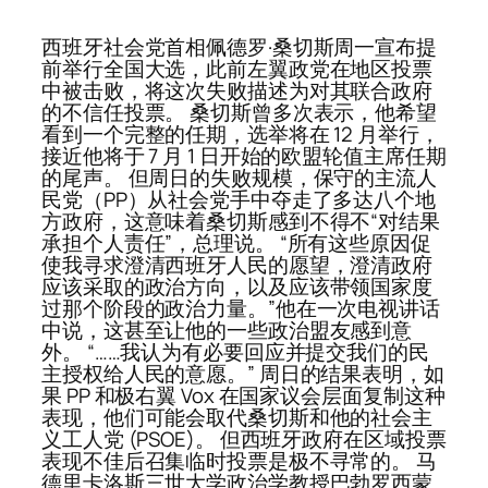
西班牙社会党首相佩德罗·桑切斯周一宣布提
前举行全国大选，此前左翼政党在地区投票
中被击败，将这次失​​败描述为对其联合政府
的不信任投票。 桑切斯曾多次表示，他希望
看到一个完整的任期，选举将在 12 月举行，
接近他将于 7 月 1 日开始的欧盟轮值主席任期
的尾声。 但周日的失败规模，保守的主流人
民党（PP）从社会党手中夺走了多达八个地
方政府，这意味着桑切斯感到不得不“对结果
承担个人责任”，总理说。 “所有这些原因促
使我寻求澄清西班牙人民的愿望，澄清政府
应该采取的政治方向，以及应该带领国家度
过那个阶段的政治力量。”他在一次电视讲话
中说，这甚至让他的一些政治盟友感到意
外。 “……我认为有必要回应并提交我们的民
主授权给人民的意愿。” 周日的结果表明，如
果 PP 和极右翼 Vox 在国家议会层面复制这种
表现，他们可能会取代桑切斯和他的社会主
义工人党 (PSOE)。 但西班牙政府在区域投票
表现不佳后召集临时投票是极不寻常的。 马
德里卡洛斯三世大学政治学教授巴勃罗西蒙