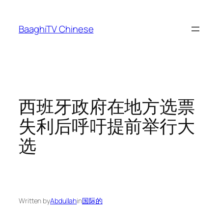
Skip
to
BaaghiTV Chinese
content
西班牙政府在地方选票
失利后呼吁提前举行大
选
Written by
Abdullah
in
国际的