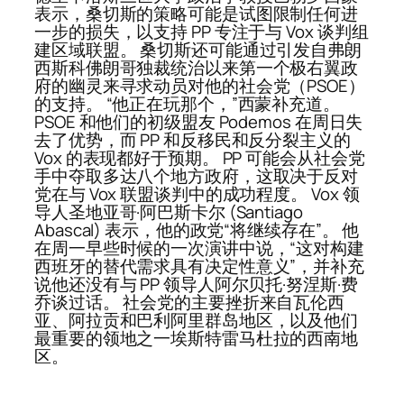
表示，桑切斯的策略可能是试图限制任何进
一步的损失，以支持 PP 专注于与 Vox 谈判组
建区域联盟。 桑切斯还可能通过引发自弗朗
西斯科佛朗哥独裁统治以来第一个极右翼政
府的幽灵来寻求动员对他的社会党（PSOE）
的支持。 “他正在玩那个，”西蒙补充道。
PSOE 和他们的初级盟友 Podemos 在周日失
去了优势，而 PP 和反移民和反分裂主义的
Vox 的表现都好于预期。 PP 可能会从社会党
手中夺取多达八个地方政府，这取决于反对
党在与 Vox 联盟谈判中的成功程度。 Vox 领
导人圣地亚哥·阿巴斯卡尔 (Santiago
Abascal) 表示，他的政党“将继续存在”。 他
在周一早些时候的一次演讲中说，“这对构建
西班牙的替代需求具有决定性意义”，并补充
说他还没有与 PP 领导人阿尔贝托·努涅斯·费
乔谈过话。 社会党的主要挫折来自瓦伦西
亚、阿拉贡和巴利阿里群岛地区，以及他们
最重要的领地之一埃斯特雷马杜拉的西南地
区。