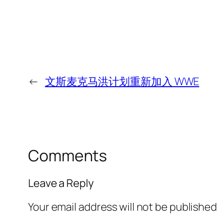
←
文斯麦克马洪计划重新加入 WWE
Comments
Leave a Reply
Your email address will not be published