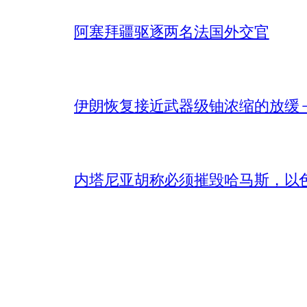
阿塞拜疆驱逐两名法国外交官
伊朗恢复接近武器级铀浓缩的放缓 – 
内塔尼亚胡称必须摧毁哈马斯，以