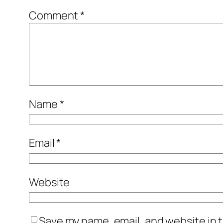
Comment
*
Name
*
Email
*
Website
Save my name, email, and website in t