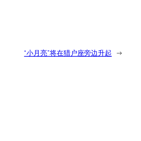
“小月亮”将在猎户座旁边升起
→