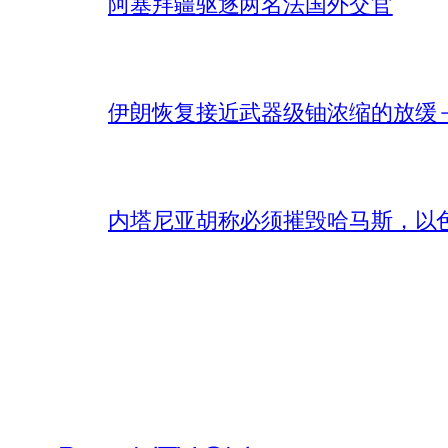
阿塞拜疆驱逐两名法国外交官
伊朗恢复接近武器级铀浓缩的放缓 – 
内塔尼亚胡称必须摧毁哈马斯，以