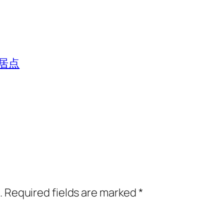
居点
.
Required fields are marked
*