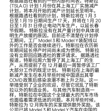
根据路透社看到的一份内部时间表，特斯拉
(TSLA.O) 计划 1 月份在其上海工厂实施减产
计划，将本月开始的减产计划延长至明年。
根据路透社看到的计划，特斯拉将在 1 月 3
日至 1 月 19 日期间生产 17 天，并将在 1 月 20
日至 1 月 31 日停止电动汽车生产，以延长春
节假期。 特斯拉没有在其产量计划中具体说
明生产放缓的原因。目前还不清楚在计划停
工期间，工厂 Model 3 和 Model Y 装配线以
外的工作是否会继续进行。特斯拉在农历新
年期间延长停产时间尚未成为惯例。 特斯拉
没有立即回应路透社的置评请求。 据路透社
报道，特斯拉周六暂停了其上海工厂的生
产，从而提前了在 12 月最后一周暂停该工厂
大部分工作的既定计划。 特斯拉在上海的最
新减产发生在本月早些时候中国退出其零
COVID 政策后感染浪潮不断上升之际。这一
举措受到了企业的欢迎，尽管它扰乱了特斯
拉以外的制造业务。 与其他汽车制造商一
样，特斯拉在中国这个全球最大的汽车市场
也面临着需求低迷的问题。本月早些时候，
特斯拉为 12 月购车的买家提供额外奖励。该
公司已将 Model 3 和 Model Y 汽车在中国的