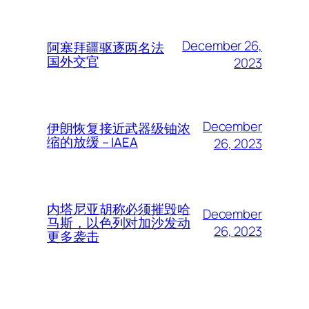
December 26,
阿塞拜疆驱逐两名法
国外交官
2023
December
伊朗恢复接近武器级铀浓
缩的放缓 – IAEA
26, 2023
内塔尼亚胡称必须摧毁哈
December
马斯，以色列对加沙发动
26, 2023
更多袭击