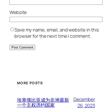
Website
Save my name, email, and website in this
browser for the next time I comment.
MORE POSTS
December
埃塞俄比亚成为非洲最新
一个主权违约国家
26, 2023