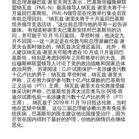
前总理谢赫巴兹·谢里夫周五表示，巴基斯坦穆斯林联
盟纳瓦兹（PML-N）最高领导人纳瓦兹·谢里夫将于十
月返回巴基斯坦。 PML-N领导层在伦敦举行集会后宣
布前总理回归。 “纳瓦兹·谢里夫将于十月返回巴基斯
坦并领导竞选活动，”这位前总理与他的哥哥一起告诉
媒体。 有报道称谢里夫已重新安排对巴基斯坦的访
问，并可能于 10 月 15 日返回。 早些时候，他决定九
月不回国——这一决定是在伦敦与前总理谢赫巴兹·谢
里夫会面时做出的。纳瓦兹决定推迟返回。 此外，有
人建议纳瓦兹·谢里夫可能考虑在 10 月或 11 月返回巴
基斯坦，特别是考虑到明年 2 月即将举行的大选。 两
位穆斯林联盟领导人讨论了党的政治战略和国家总体
政治局势。 另请阅读：CJP 试图保护一名涉嫌贪污数
十亿卢比的男子：纳瓦兹 早些时候，纳瓦兹·谢里夫
声称，正在努力保护参与数十亿卢比腐败的巴基斯坦
正义运动（PTI）主席。 纳瓦兹·谢里夫在伦敦接受媒
体采访时声称，巴基斯坦首席大法官奥马尔·阿塔·班
迪尔试图包庇一名涉嫌贪污数十亿卢比的男子（PTI
主席）。 纳瓦兹于 2019 年 11 月 19 日抵达伦敦，当时
他在监狱中病重。 这位三届总理被诊断出患有免疫系
统疾病，巴基斯坦的医生建议他出国接受治疗，因为
尽管在国内得到了最好的护理，但他的病情仍在继续
恶化。