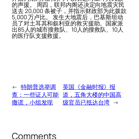
的声援。 周四，联邦内阁还决定向地震灾民
送去 20,000 条被子，并指示财政部为此拨款
5,000 万卢比。 发生大地震后，巴基斯坦动
员了对土耳其和叙利亚的救灾援助。国家派
出85人的城市搜救队、10人的搜救队、10人
的医疗队支援救援。
←
特朗普选举调
英国《金融时报》报
查：一些证人可能
道，五角大楼的中国高
撒谎，小组发现
级官员已抵达台湾
→
Comments