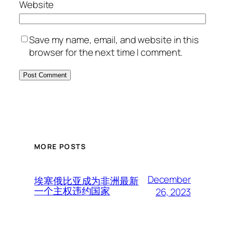
Website
Save my name, email, and website in this
browser for the next time I comment.
MORE POSTS
December
埃塞俄比亚成为非洲最新
一个主权违约国家
26, 2023