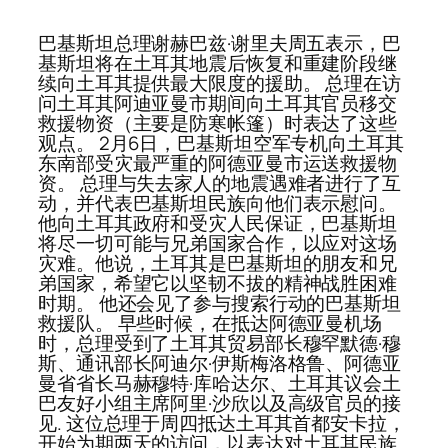
巴基斯坦总理谢赫巴兹·谢里夫周五表示，巴
基斯坦将在土耳其地震后恢复和重建阶段继
续向土耳其提供最大限度的援助。 总理在访
问土耳其阿迪亚曼市期间向土耳其官员移交
救援物资（主要是防寒帐篷）时表达了这些
观点。 2月6日，巴基斯坦空军专机向土耳其
东南部受灾最严重的阿德亚曼市运送救援物
资。 总理与失去家人的地震遇难者进行了互
动，并代表巴基斯坦民族向他们表示慰问。
他向土耳其政府和受灾人民保证，巴基斯坦
将尽一切可能与兄弟国家合作，以应对这场
灾难。他说，土耳其是巴基斯坦的朋友和兄
弟国家，希望它以坚韧不拔的精神战胜困难
时期。 他还会见了参与搜索行动的巴基斯坦
救援队。 早些时候，在抵达阿德亚曼机场
时，总理受到了土耳其贸易部长穆罕默德·穆
斯、通讯部长阿迪尔·伊斯梅洛格鲁、阿德亚
曼省省长马赫穆特·库哈达尔、土耳其议会土
巴友好小组主席阿里·沙欣以及高级官员的接
见. 这位总理于周四抵达土耳其首都安卡拉，
开始为期两天的访问，以表达对土耳其民族