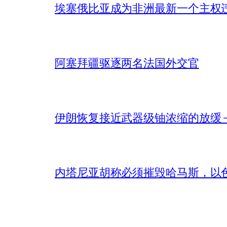
埃塞俄比亚成为非洲最新一个主权
阿塞拜疆驱逐两名法国外交官
伊朗恢复接近武器级铀浓缩的放缓 – 
内塔尼亚胡称必须摧毁哈马斯，以