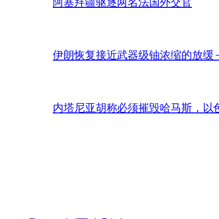
阿塞拜疆驱逐两名法国外交官
伊朗恢复接近武器级铀浓缩的放缓 – 
内塔尼亚胡称必须摧毁哈马斯，以