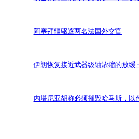
阿塞拜疆驱逐两名法国外交官
伊朗恢复接近武器级铀浓缩的放缓 – 
内塔尼亚胡称必须摧毁哈马斯，以