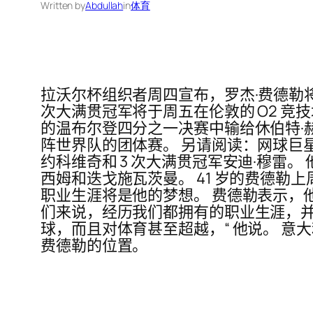
Written by
Abdullah
in
体育
拉沃尔杯组织者周四宣布，罗杰·费德勒将
次大满贯冠军将于周五在伦敦的 O2 竞
的温布尔登四分之一决赛中输给休伯特·
阵世界队的团体赛。 另请阅读：网球巨星费德
约科维奇和 3 次大满贯冠军安迪·穆
西姆和迭戈施瓦茨曼。 41 岁的费德
职业生涯将是他的梦想。 费德勒表示，他
们来说，经历我们都拥有的职业生涯，
球，而且对体育甚至超越，“ 他说。 意大利
费德勒的位置。