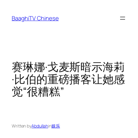
Skip
to
BaaghiTV Chinese
content
赛琳娜·戈麦斯暗示海莉
·比伯的重磅播客让她感
觉“很糟糕”
Written by
Abdullah
in
娱乐