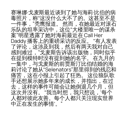
赛琳娜·戈麦斯最近谈到了她与海莉·比伯的病
毒照片，称“这没什么大不了的。这甚至不是
一件事，”秃鹰报道。 然而，在她最近对滚石
乐队的坦率采访中，这位“大楼里唯一的谋杀
案”明星透露了她对海莉最近在 Call Her
Daddy 播客上的重磅采访的反应。 “有人发表
了评论，这涉及到我，然后有两天我对自己
感到难过，”戈麦斯告诉该出版物，同时似乎
在提到模特时没有提到她的名字。 在九月的
一集中，与戈麦斯的前贾斯汀比伯结婚的海
莉讨论了她从“Selenators”那里得到的残忍和
痛苦，这在小报上引起了狂热。 这位狼队歌
手还想展示她多年来的成长，并指出，在过
去，这样的事件可能会让她倒退几个月，但
这次并没有。 “我当时想，我只想说，‘每个
人都对彼此友善。每个人都只关注现实世界
中正在发生的事情’。”