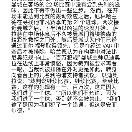
曼城在客场的 22 场比赛中没有尝到失利的滋
味，因此不得不做出一些让步。 然而，在开
场未能达到比赛的轰动效应之后，厄林哈兰
德在寻找他非凡赛季的第 21 个进球，两次接
近曼城之后，下半场以凶猛的速度开始。 萨
拉赫在中场休息后不久被曼城门将埃德森的
精彩扑救拒之门外，随后曼城认为他们已经
通过菲尔·福登取得领先，只是在经过 VAR 审
查后才被排除，哈兰德认为在构建中对法比
尼奥犯规-向上。 “百万犯规” 曼城主帅瓜迪奥
拉在边线上非常愤怒，因为裁判被要求再看
一眼，当裁判被排除在外时更是如此，转身
向看台上的几名利物浦支持者抗议。 瓜迪奥
拉说：“裁判说继续比赛，继续比赛，继续比
赛，这样的犯规有一千、百万次，这是因为
我们进了一个球。” “所以他们不允许，因为
我们进了一个球，否则就不会被禁止。 “我们
输了是因为我们犯了一个错误，但这是安菲
尔德。”