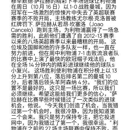
穆罕默德·萨拉赫的精彩下半场进球让利物浦
在周日（10 月 16 日）以 1-0 战胜曼城，因为
冠军在一场激烈的惊悚片中失去了英超联赛
赛季的不败开局，主场教练尤尔根·克洛普被
红牌罚下. 萨拉赫从若昂·坎塞洛（Joao
Cancelo）跑到主场，为利物浦赢得了一场急
需的胜利，此前他们遭遇了自 2012-13 赛季
以来的八场英超赛季以来最糟糕的开局。 这
位埃及国脚和他的许多队友一样，也一直在
努力前进，但在周中利物浦 7-1 击败流浪者队
的比赛中上演了最快的欧冠帽子戏法后，他
在全场 14 分钟内的精彩进球继续他的球队s
小复兴。 这场胜利使利物浦在积分榜上以 13
分上升到第八位，落后排名第二的曼城 10
分，后者落后领头羊阿森纳 4 分。 “我们的位
置不是最好的，这只是一场比赛，所以我们
必须继续。希望这能给我们更多的信心，”萨
拉赫在比赛早些时候错过了一次类似的进球
机会，他说。 “今天我们创造了机会，当我错
过第一个机会时，我很冷静，因为我知道第
二个会来。我只是努力保持专注，把它投进
网中，因为我错过了第一个，我很幸运。” 利
物浦在之前的 27 场主场联赛中保持不败，而