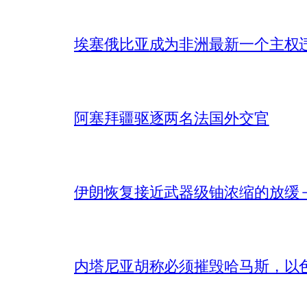
埃塞俄比亚成为非洲最新一个主权
阿塞拜疆驱逐两名法国外交官
伊朗恢复接近武器级铀浓缩的放缓 – 
内塔尼亚胡称必须摧毁哈马斯，以