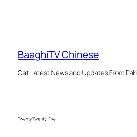
BaaghiTV Chinese
Get Latest News and Updates From Pak
Twenty Twenty-Five