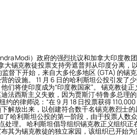
endra Modi）政府的强烈抗议和加拿大印
 名加拿大锡克教徒投票支持旁遮普邦从印度分离
) 的监督下开始，来自大多伦多地区 (GTA) 的
的设施。 11 月 6 日的哈利斯坦公投引发
印度成为“印度教国家”。 锡克教徒正义 (SFJ) 
胜，莫迪法西斯主义失败，因为贾斯汀·特鲁多总
律师说：“在 9 月 18 日投票获得 110,000
解放出来，以创建符合数千名锡克教烈士的愿望
克教徒参加了哈利斯坦公投的第一阶段，由于投票人
点处理。 哈利斯坦倡导组织锡克教正义组织正
其为锡克教徒的独立家园，该组织已开始为第二阶