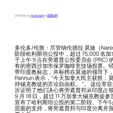
Written by
Abdullah
in
国际的
多伦多/伦敦：尽管纳伦德拉·莫迪（Nar
阶段哈利斯坦公投中，超过 75,000
于上午 9 点在旁遮普公投委员会 (PRC
有的密西沙加市保罗咖啡竞技场投票。经营
带印度教标志，并标榜在莫迪的领导下，他们将使
Pannun 表示，“今天加拿大民主获
持锡克教徒的言论自由权。 ”。 这位常驻纽约的
次证明了他们决心将旁遮普邦从印度占领下
9 月 18 日，超过 11 万加拿大锡
宣布了哈利斯坦公投的第二阶段。下午5
层面的支持，将旁遮普邦与印度分离并宣布