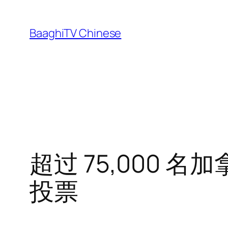
Skip
to
BaaghiTV Chinese
content
超过 75,000
投票