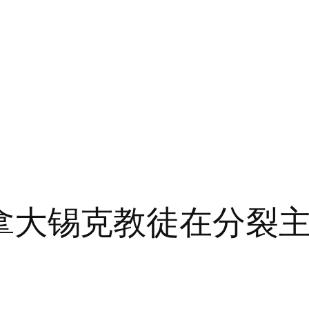
 名加拿大锡克教徒在分