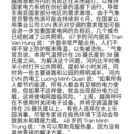
越南首都河内的当局正在关闭路灯，以维持
国家电力系统在创纪录的温度下运行，导致
东南亚国家部分地区的需求激增。 由于气象
官员警告热浪可能会持续到 6 月，在国家公
用事业公司 EVN 表示对空调的需求增加可能
会进一步加重国家电网的负担后，几个城市
已经削减了公共照明。 67 岁的河内居民 Tran
Van Hung 说：“外面非常严酷炎热，人们不
得不穿上防护服来降温，以免被烫伤。” 气象
官员说，本周气温预计在 26 摄氏度到 38 摄
氏度之间。 为解决这个问题，河内比平时晚
半小时打开公共照明，提前半小时关闭，同
时将一些主要道路和公园的照明减半。 河内
EVN 的电工 Luong Minh Quan 说：“如果所有
人都节约能源，所有人都会有足够的电力使
用，但如果不这样做，就会出现部分电力过
载，这将使电网面临风险。” 上周，越南呼吁
在不使用时关闭电子设备，并将空调温度保
持在 26 摄氏度以上。 有些人选择在水上乐
园消暑，尽管专家说在极热环境下活动会导
致脱水和精疲力竭。 48 岁的 Tran Minh
Trung 说：“水可以帮助克服热量，因为没有
其他直接的解决方案。”