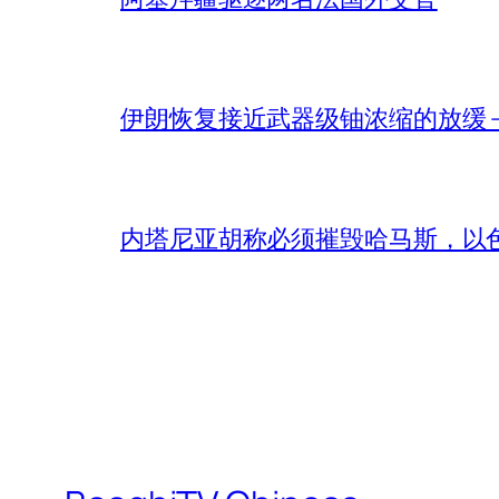
伊朗恢复接近武器级铀浓缩的放缓 – 
内塔尼亚胡称必须摧毁哈马斯，以