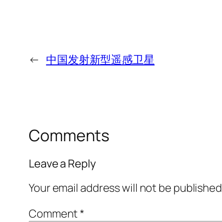
←
中国发射新型遥感卫星
Comments
Leave a Reply
Your email address will not be published
Comment
*