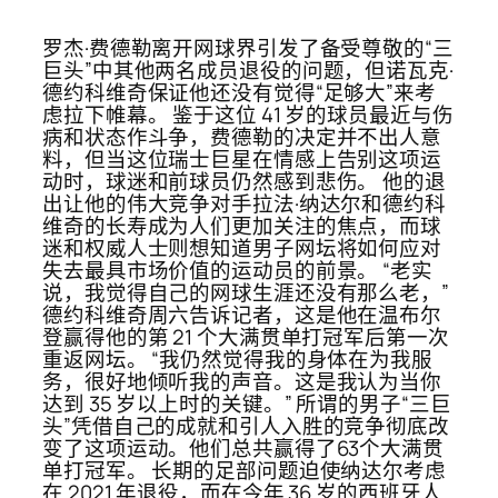
罗杰·费德勒离开网球界引发了备受尊敬的“三
巨头”中其他两名成员退役的问题，但诺瓦克·
德约科维奇保证他还没有觉得“足够大”来考
虑拉下帷幕。 鉴于这位 41 岁的球员最近与伤
病和状态作斗争，费德勒的决定并不出人意
料，但当这位瑞士巨星在情感上告别这项运
动时，球迷和前球员仍然感到悲伤。 他的退
出让他的伟大竞争对手拉法·纳达尔和德约科
维奇的长寿成为人们更加关注的焦点，而球
迷和权威人士则想知道男子网坛将如何应对
失去最具市场价值的运动员的前景。 “老实
说，我觉得自己的网球生涯还没有那么老，”
德约科维奇周六告诉记者，这是他在温布尔
登赢得他的第 21 个大满贯单打冠军后第一次
重返网坛。 “我仍然觉得我的身体在为我服
务，很好地倾听我的声音。这是我认为当你
达到 35 岁以上时的关键。” 所谓的男子“三巨
头”凭借自己的成就和引人入胜的竞争彻底改
变了这项运动。他们总共赢得了63个大满贯
单打冠军。 长期的足部问题迫使纳达尔考虑
在 2021 年退役，而在今年 36 岁的西班牙人