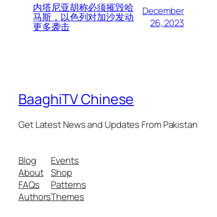
内塔尼亚胡称必须摧毁哈
December
马斯，以色列对加沙发动
26, 2023
更多袭击
BaaghiTV Chinese
Get Latest News and Updates From Pakistan
Blog
Events
About
Shop
FAQs
Patterns
Authors
Themes