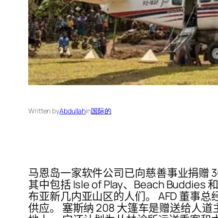
Written by
Abdullah
in
国际的
马恩岛一家软件公司已向慈善事业捐赠 300 万
其中包括 Isle of Play、Beach Budd
布亚新几内亚山区的人们。 AFD 董事总经理
供应。 塞斯纳 208 大篷车是赠送给人