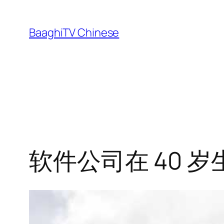
Skip
to
BaaghiTV Chinese
content
软件公司在 40 