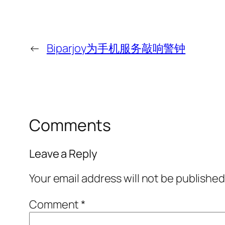
←
Biparjoy为手机服务敲响警钟
Comments
Leave a Reply
Your email address will not be published
Comment
*