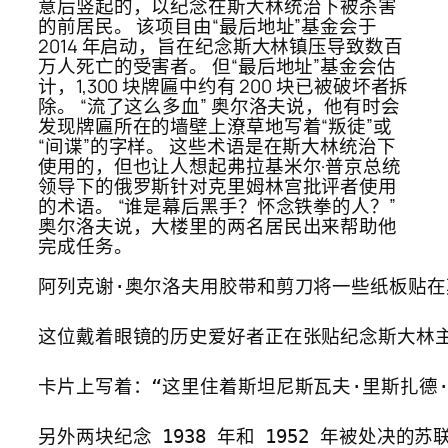
意后竖起的，以纪念在斯大林统治下被杀害
的前居民。 该项目由“最后地址”基金会于
2014 年启动，旨在纪念斯大林镇压导致数百
万人死亡的受害者。 但“最后地址”基金会估
计，1,300 块牌匾中约有 200 块已被破坏者拆
除。 “流了这么多血” 奥尔洛夫说，他有时会
发现牌匾所在的墙壁上潦草地写着“叛徒”或
“间谍”的字样。 这些术语是在斯大林统治下
使用的，但也让人想起弗拉基米尔·普京总统
领导下的俄罗斯针对克里姆林宫批评者使用
的术语。 “谁是幕后黑手？怀念铁拳的人？”
奥尔洛夫说，大楼里的两名居民出来帮助他
完成任务。
阿列克谢·奥尔洛夫用胶带和剪刀将一些纸板贴在
这位戴着眼镜的历史爱好者正在张贴纪念斯大林主
卡片上写着：“这里住着斯坦尼斯瓦夫·里斯扎德·斯坦德（S
另外两块纪念 1938 年和 1952 年被处决的