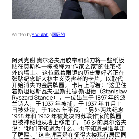
Written by
Abdullah
in
国际的
阿列克谢·奥尔洛夫用胶带和剪刀将一些纸板
贴在莫斯科一栋被称为“作家之家”的住宅楼
外的墙上。 这位戴着眼镜的历史爱好者正在
张贴纪念斯大林主义受害者的卡片，以取代
开始消失的金属牌匾。 卡片上写着：“这里住
着斯坦尼斯瓦夫·里斯扎德·斯坦德（Stanislaw
Ryszard Stande），一位出生于 1897 年的波
兰诗人，于 1937 年被捕，于 1937 年 11 月 11
日被处决，于 1955 年平反。” 另外两块纪念
1938 年和 1952 年被处决的苏联作家的牌匾
也被神秘地从墙上移走了。 56 岁的奥尔洛夫
说：“我们不知道为什么、也不知道是谁拿走
了牌匾。” 这些牌匾是在征得大楼现有居民同