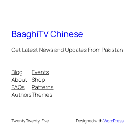
BaaghiTV Chinese
Get Latest News and Updates From Pakistan
Blog
Events
About
Shop
FAQs
Patterns
Authors
Themes
Twenty Twenty-Five
Designed with
WordPress