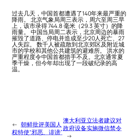
过去几天，中国首都遭遇了140年来最严重的
降雨。 北京气象局周三表示，周六至周三早
上，该市录得 744.8 毫米（29.3 英寸）的降
雨量。 中国当局周二表示，北京周边的暴雨
摧毁了道路、停电并造成至少20人死亡、27
人失踪。 数千人被疏散到北京郊区及附近城
市的学校和其他公共建筑的避难所。 洪水的
严重程度令中国首都措手不及。北京通常夏
季干燥，但今年却出现了一段破纪录的高
温。
澳大利亚立法者建议对
←
朝鲜批评美国人
政府设备实施微信禁令
权特使“邪恶、诽谤”
→