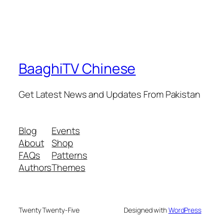
BaaghiTV Chinese
Get Latest News and Updates From Pakistan
Blog
Events
About
Shop
FAQs
Patterns
Authors
Themes
Twenty Twenty-Five
Designed with
WordPress