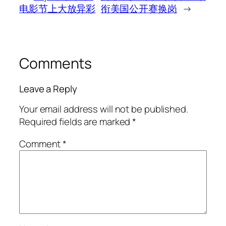
电影节上大放异彩
衔美国公开赛换岗
→
Comments
Leave a Reply
Your email address will not be published.
Required fields are marked
*
Comment
*