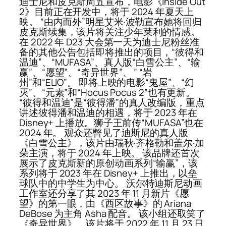
迪士尼和皮克斯周五宣布，电影《Inside Out
2》目前正在开发中，将于 2024 年夏天上
映。 “由内而外”明星艾米·波勒宣布她将回归
皮克斯续集，该片将关注少年莱利的情感。
在 2022 年 D23 大会第一天为迪士尼粉丝准
备的其他公告包括即将推出的项目，“彼得和
温迪”、“MUFASA”、真人版“白雪公主”、“输
赢”、“愿望”、“奇异世界”、 ” “岩
州”和“ELIO”。 即将上映的电影“鬼屋”、“幻
灭”、“元素”和“Hocus Pocus 2”也有更新。
“彼得和温迪”是“彼得潘”的真人改编版，重点
讲述彼得潘和温迪的相遇，将于 2023 年在
Disney+ 上播放。狮子王前传“MUFASA”也在
2024 年。 观众还瞥见了迪斯尼的真人版
《白雪公主》，该片由瑞秋·齐格勒和盖尔·加
朵主演，将于 2024 年上映。 该品牌还首次
展示了皮克斯新的原创动画系列“输赢”，该
系列将于 2023 年在 Disney+ 上推出，以垒
球队中的中学生为中心。 沃尔特迪斯尼动画
工作室还分享了其 2023 年 11 月新片《愿
望》的第一眼，由《西区故事》的 Ariana
DeBose 为主角 Asha 配音。 该小组还取笑了
《奇异世界》，该片将于 2022 年 11 月 23 日