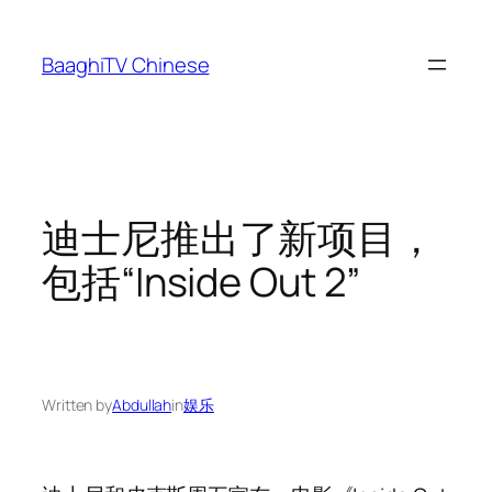
Skip
to
BaaghiTV Chinese
content
迪士尼推出了新项目，
包括“Inside Out 2”
Written by
Abdullah
in
娱乐