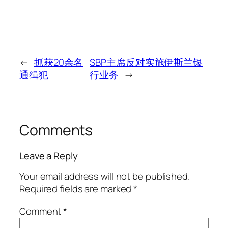
←
抓获20余名
SBP主席反对实施伊斯兰银
通缉犯
行业务
→
Comments
Leave a Reply
Your email address will not be published.
Required fields are marked
*
Comment
*