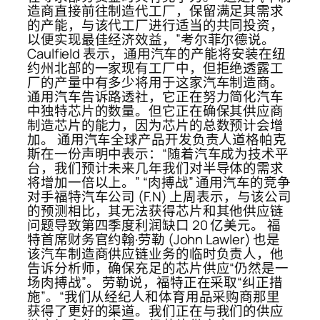
造商直接前往制造代工厂，保留满足其需求
的产能，与该代工厂进行适当的共同投资，
以便实现最佳经济效益，”考尔菲尔德说。
Caulfield 表示，通用汽车的产能将安装在纽
约州北部的一家现有工厂中，但拒绝透露工
厂的产量中有多少将用于这家汽车制造商。
通用汽车告诉路透社，它正在努力简化汽车
中独特芯片的数量。但它正在确保其供应商
制造芯片的能力，因为芯片的总数预计会增
加。 通用汽车全球产品开发负责人道格帕克
斯在一份声明中表示：“随着汽车成为技术平
台，我们预计未来几年我们对半导体的需求
将增加一倍以上。” “肉搏战” 通用汽车的竞争
对手福特汽车公司 (F.N) 上周表示，与该公司
的预测相比，其无法获得芯片和其他供应链
问题导致第四季度利润缺口 20 亿美元。 福
特首席财务官约翰·劳勒 (John Lawler) 也是
该汽车制造商供应链业务的临时负责人，他
告诉分析师，确保充足的芯片供应“仍然是一
场肉搏战”。 劳勒说，福特正在采取“纠正措
施”。“我们从经纪人和体育用品采购商那里
获得了更好的渠道。我们正在与我们的供应