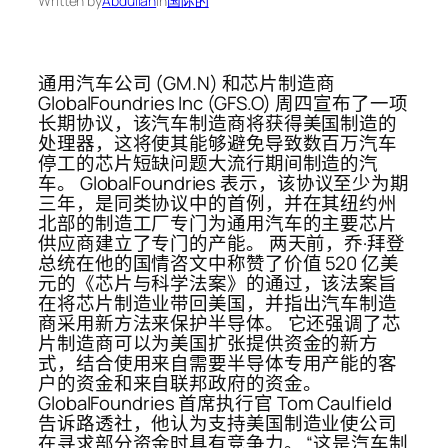
Written by
Abdullah
in
国际的
通用汽车公司 (GM.N) 和芯片制造商
GlobalFoundries Inc (GFS.O) 周四宣布了一项
长期协议，该汽车制造商将获得美国制造的
处理器，这将使其能够避免导致数百万汽车
停工的芯片短缺问题大流行期间制造的汽
车。 GlobalFoundries 表示，该协议至少为期
三年，是同类协议中的首例，并在其纽约州
北部的制造工厂专门为通用汽车的主要芯片
供应商建立了专门的产能。 两天前，乔·拜登
总统在他的国情咨文中称赞了价值 520 亿美
元的《芯片与科学法案》的通过，该法案旨
在将芯片制造业带回美国，并指出汽车制造
商采用新方法来保护半导体。 它还强调了芯
片制造商可以为美国扩张提供资金的新方
式，结合使用来自需要半导体专用产能的客
户的资金和来自联邦政府的资金。
GlobalFoundries 首席执行官 Tom Caulfield
告诉路透社，他认为支持美国制造业使公司
在寻求部分资金时具有竞争力。 “这是汽车制