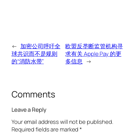
←
加密公司呼吁全
欧盟反垄断监管机构寻
球共识而不是规则
求有关 Apple Pay 的更
的“消防水带”
多信息
→
Comments
Leave a Reply
Your email address will not be published.
Required fields are marked
*