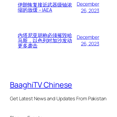
December
伊朗恢复接近武器级铀浓
缩的放缓 – IAEA
26, 2023
内塔尼亚胡称必须摧毁哈
December
马斯，以色列对加沙发动
26, 2023
更多袭击
BaaghiTV Chinese
Get Latest News and Updates From Pakistan