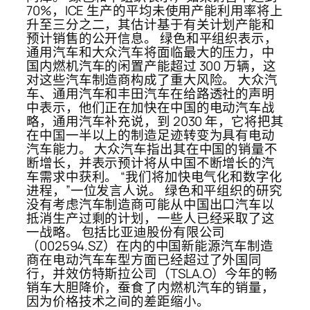
70%，ICE 生产的平均未使用产能利用率将上
升至三分之二，其估计基于有关计划产能和
预计销售的公开信息。 绿色和平组织表示，
通用汽车和大众汽车将面临最大的压力，中
国内燃机汽车的闲置产能超过 300 万辆，这
对这些汽车制造商构成了重大风险。 大众汽
车、通用汽车和丰田汽车在给路透社的声明
中表示，他们正在加快在中国的电动汽车战
略，通用汽车补充说，到 2030 年，它将把其
在中国一半以上的制造足迹转变为具有电动
汽车能力。 大众汽车指出其在中国的销量不
断增长，并表示预计将从中国不断增长的汽
车需求中获利。 “我们将加快电气化和数字化
进程，”一位发言人说。 绿色和平组织的研究
没有考虑汽车制造商可能从中国出口汽车以
抵消生产过剩的计划，一些人已经采取了这
一战略。 包括比亚迪股份有限公司
（002594.SZ）在内的中国新能源汽车制造
商在电动汽车车型方面已经超过了外国同
行，并效仿特斯拉公司（TSLA.O）今年的畅
销车大胆降价，蚕食了内燃机汽车的销量，
因为价格技术之间的差距缩小。