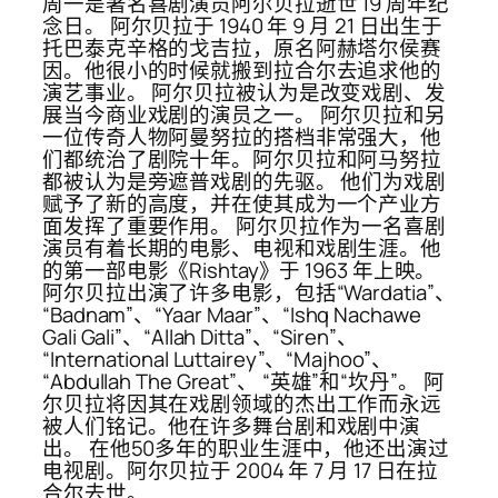
周一是著名喜剧演员阿尔贝拉逝世 19 周年纪
念日。 阿尔贝拉于 1940 年 9 月 21 日出生于
托巴泰克辛格的戈吉拉，原名阿赫塔尔侯赛
因。他很小的时候就搬到拉合尔去追求他的
演艺事业。 阿尔贝拉被认为是改变戏剧、发
展当今商业戏剧的演员之一。 阿尔贝拉和另
一位传奇人物阿曼努拉的搭档非常强大，他
们都统治了剧院十年。阿尔贝拉和阿马努拉
都被认为是旁遮普戏剧的先驱。 他们为戏剧
赋予了新的高度，并在使其成为一个产业方
面发挥了重要作用。 阿尔贝拉作为一名喜剧
演员有着长期的电影、电视和戏剧生涯。他
的第一部电影《Rishtay》于 1963 年上映。
阿尔贝拉出演了许多电影，包括“Wardatia”、
“Badnam”、“Yaar Maar”、“Ishq Nachawe
Gali Gali”、“Allah Ditta”、“Siren”、
“International Luttairey”、“Majhoo”、
“Abdullah The Great”、 “英雄”和“坎丹”。 阿
尔贝拉将因其在戏剧领域的杰出工作而永远
被人们铭记。他在许多舞台剧和戏剧中演
出。 在他50多年的职业生涯中，他还出演过
电视剧。阿尔贝拉于 2004 年 7 月 17 日在拉
合尔去世。