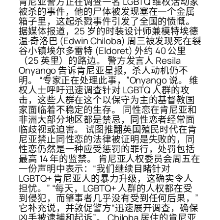
肯尼亚警方正在调查一名 LGBTQ 维权活动家
被杀的事件，他的尸体被发现塞在一个金属
箱子里，这起杀戮事件引发了全国的愤慨。
据媒体报道，25 岁​​的时装设计师兼模特埃德
温·奇洛巴 (Edwin Chiloba) 周三被发现死在裂
谷小镇埃尔多雷特 (Eldoret) 外约 40 公里
（25 英里）的路边。 警方发言人 Resila
Onyango 告诉肯尼亚星报，杀人动机仍不
明。 “专家正在处理此事，”Onyango 说。 维
权人士呼吁迅速调查针对 LGBTQ 人群的攻
击，这些人群在这个以保守为主的基督教国
家面临着不稳定的生存。 同性恋在肯尼亚和
非洲大部分地区都是禁忌，同性恋者经常面
临歧视或迫害。 试图推翻英国殖民时代在肯
尼亚禁止同性恋的法律被证明是失败的，同
性恋仍然是一种应受惩罚的罪行，处罚包括
最高 14 年的监禁。 肯尼亚人权委员会周五在
一份声明中表示：“我们继续目睹针对
LGBTQ+ 肯尼亚人的暴力升级，这确实令人
担忧。” “每天，LGBTQ+ 人群的人权都在受
到侵犯，而肇事者几乎没有受到任何后果，”
它补充说，并敦促警方“迅速展开调查，确保
凶手被逮捕和起诉”。 Chiloba 居住的肯尼亚