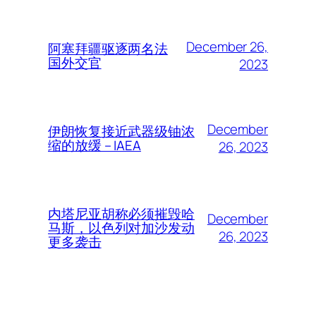
December 26,
阿塞拜疆驱逐两名法
国外交官
2023
December
伊朗恢复接近武器级铀浓
缩的放缓 – IAEA
26, 2023
内塔尼亚胡称必须摧毁哈
December
马斯，以色列对加沙发动
26, 2023
更多袭击