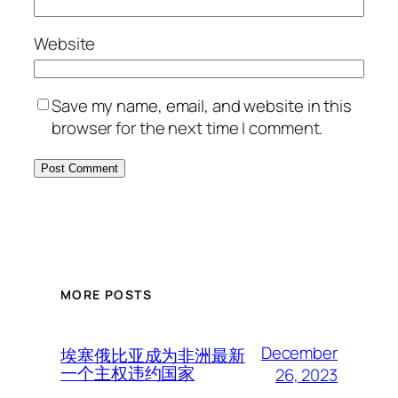
Website
Save my name, email, and website in this
browser for the next time I comment.
MORE POSTS
December
埃塞俄比亚成为非洲最新
一个主权违约国家
26, 2023