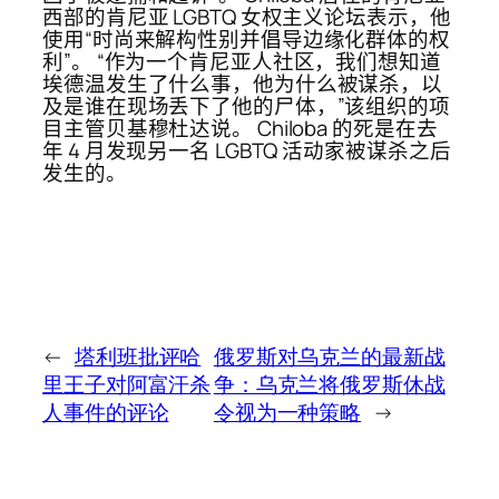
西部的肯尼亚 LGBTQ 女权主义论坛表示，他
使用“时尚来解构性别并倡导边缘化群体的权
利”。 “作为一个肯尼亚人社区，我们想知道
埃德温发生了什么事，他为什么被谋杀，以
及是谁在现场丢下了他的尸体，”该组织的项
目主管贝基穆杜达说。 Chiloba 的死是在去
年 4 月发现另一名 LGBTQ 活动家被谋杀之后
发生的。
←
塔利班批评哈
俄罗斯对乌克兰的最新战
里王子对阿富汗杀
争：乌克兰将俄罗斯休战
人事件的评论
令视为一种策略
→