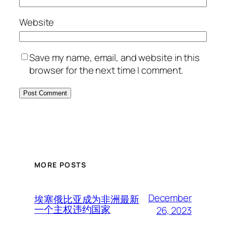
Website
Save my name, email, and website in this
browser for the next time I comment.
MORE POSTS
December
埃塞俄比亚成为非洲最新
一个主权违约国家
26, 2023