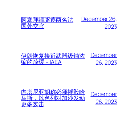
December 26,
阿塞拜疆驱逐两名法
国外交官
2023
December
伊朗恢复接近武器级铀浓
缩的放缓 – IAEA
26, 2023
内塔尼亚胡称必须摧毁哈
December
马斯，以色列对加沙发动
26, 2023
更多袭击