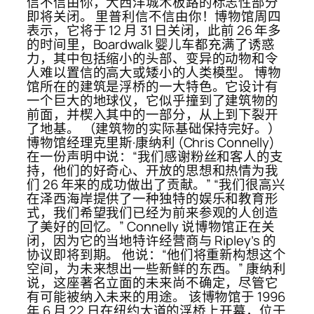
信不信由你，大西洋城木板路的标志性部分
即将关闭。 里普利信不信由你！博物馆周四
表示，它将于 12 月 31 日关闭，此前 26 年多
的时间里，Boardwalk 婴儿车都充满了诱惑
力，其中包括缩小的头部、变异的动物和令
人难以置信的高大或矮小的人类模型。 博物
馆所在的建筑是浮桥的一大特色。它设计有
一个巨大的地球仪，它似乎撞到了建筑物的
前面，并楔入其中的一部分，从上到下裂开
了地基。 （建筑物的实际基础保持完好。）
博物馆经理克里斯·康纳利 (Chris Connelly)
在一份声明中说：“我们感谢粉丝和客人的支
持，他们的好奇心、开放的思想和热情为我
们 26 年来的成功做出了贡献。” “我们很高兴
在泽西海岸提供了一种独特的娱乐和教育形
式，我们希望我们已经为前来参观的人创造
了美好的回忆。” Connelly 说博物馆正在关
闭，因为它的当地特许经营商与 Ripley’s 的
协议即将到期。 他说：“他们将重新构想这个
空间，为未来想出一些新鲜的东西。” 康纳利
说，这座著名立面的未来尚不确定，尽管它
有可能被纳入未来的用途。 该博物馆于 1996
年 6 月 22 日在纽约大道的浮桥上开幕，位于