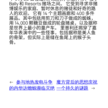
Bally 和 Resorts 赌场之间。 它受到寻求非赌
博娱乐的家庭、暂时休​​息的赌徒和好奇的路
人的欢迎。 它有 14 个主题画廊和 400 多件
展品。其中包括用剪刀和刀子做成的蜘蛛，
用 14,000 颗糖豆做成的轮盘赌桌，以及据称
是世界上最小的量产车。 里普利还揭穿了嘉
年华表演中的一些怪事，包括据称是美人鱼
的骨架，但实际上是缝在鱼尾上的猴子头
骨。
←
参与地热发电斗争
魔方背后的思想庆祝
的内华达蟾蜍濒临灭绝
一个持久的谜题
→