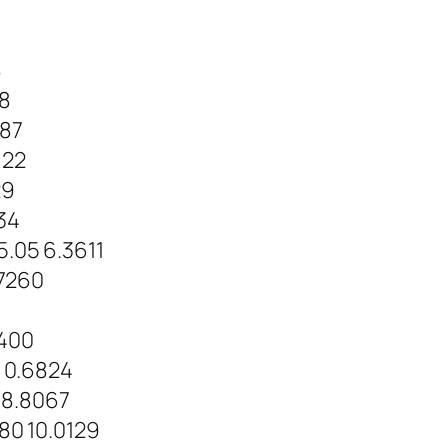
8
08
.87
122
29
34
05 6.3611
7260
8400
 0.6824
 8.8067
0 10.0129