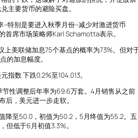
元兑主要货币的避险买盘。
率–特别是要进入秋季月份–减少对激进货币
席市场策略师Karl Schamotta表示。
议上美联储加息75个基点的概率为73%。但对
基点的加息幅度。
 下跌0.2%至104.013。
季节性调整后年率为69.6万套。4月销售从之前
据发布后，美元进一步走软。
50.0，初值为50.2，5月终值为55.2。五
%，但低于6月初值3.3%。