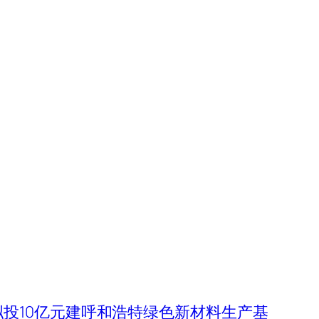
雨虹拟投10亿元建呼和浩特绿色新材料生产基