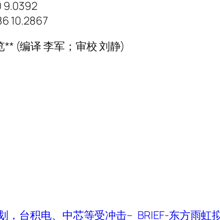
 9.0392
6 10.2867
* (编译 李军；审校 刘静)
划，台积电、中芯等受冲击–
BRIEF-东方