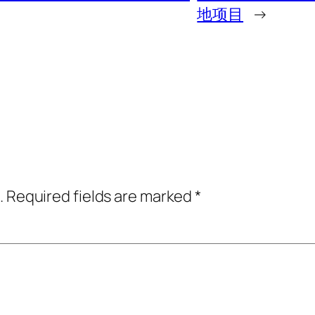
地项目
→
.
Required fields are marked
*