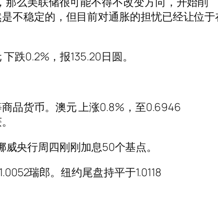
，那么美联储很可能不得不改变方向，开始削
然是不稳定的，但目前对通胀的担忧已经让位于
0.2%，报135.20日圆。
货币。澳元 上涨0.8%，至0.6946
获。
5。挪威央行周四刚刚加息50个基点。
052瑞郎。纽约尾盘持平于1.0118