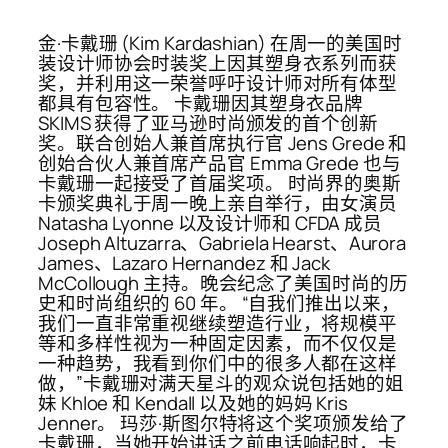
金·卡戴珊 (Kim Kardashian) 在周一的美国时
装设计师协会时装奖上因其塑身衣系列而获
奖，并利用这一荣誉呼吁设计师对所有体型
都具有包容性。 卡戴珊因其塑身衣品牌
SKIMS 获得了亚马逊时尚颁发的首个创新
奖。联合创始人兼首席执行官 Jens Grede 和
创始合伙人兼首席产品官 Emma Grede 也与
卡戴珊一起接受了首届奖项。 时尚界的奥斯
卡颁奖典礼于周一晚上亲自举行，由女演员
Natasha Lyonne 以及设计师和 CFDA 成员
Joseph Altuzarra、Gabriela Hearst、Aurora
James、Lazaro Hernandez 和 Jack
McCollough 主持。晚会纪念了美国时尚的历
史和时尚组织的 60 年。 “自我们推出以来，
我们一直非常重视继续塑造行业，将规模平
等和多样性视为一种固定因素，而不仅仅是
一种趋势，我看到你们中的很多人都在这样
做，”卡戴珊对满天星斗的观众说包括她的姐
妹 Khloe 和 Kendall 以及她的妈妈 Kris
Jenner。 玛莎·斯图尔特将这个奖项颁发给了
卡戴珊，当她开始讲话之前电话响起时，卡