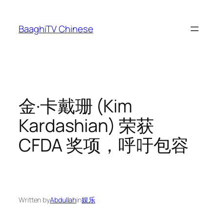
Skip
to
BaaghiTV Chinese
content
金·卡戴珊 (Kim
Kardashian) 荣获
CFDA 奖项，呼吁包容
Written by
Abdullah
in
娱乐