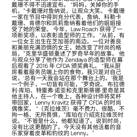
戴珊不得不迅速宣布。 “妈妈，关掉你的手
机，”卡戴珊对詹纳说，让观众大笑。 卡戴珊
一家在节目中得到充分代表，詹纳、科勒卡
戴珊、肯德尔和凯莉詹纳看着他们的姐姐接
受了她的荣誉。 今年，Law Roach 获得了一
项新奖项，以表彰造型师的工作。 “从前，有
一位女王出生在芝加哥的南边。一位对善良
和美丽充满恐惧的女王，她改变了时尚的格
局，”克里华盛顿重述了罗奇早年的故事。 他
与观众分享了他作为 Zendaya 的造型师在幕
后观看了 2016 年 CFDA 颁奖典礼。 “我从厨
房看着服务员端上你的食物，我只是对自己
说，‘总有一天我会站在那个舞台上的。’我是
一个例子，一切皆有可能，”罗奇说。 布拉德
利·库珀、特雷弗·诺亚和克里斯蒂娜·里奇是其
他主持人，在一个晚上，各种设计师将奖杯
带回家，Lenny Kravitz 获得了 CFDA 的时尚
偶像奖。 “（克拉维茨）毫不费力、很酷、不
拘一格、无所畏惧，”库珀在介绍克拉维茨时
说。 “不管是什么，他都知道了。说到时尚，
没有比这更酷的了。今天没有其他活着的音
乐家穿着皮革和豹纹的 Lenny。”