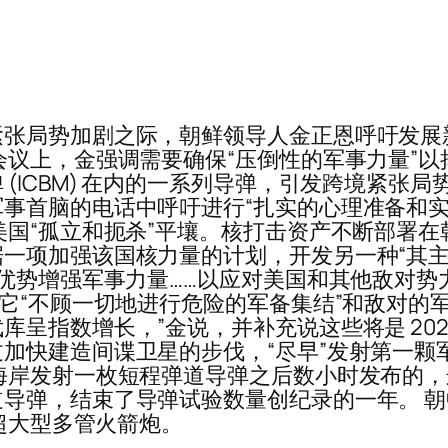
紧张局势加剧之际，朝鲜领导人金正恩呼吁发展
会议上，金强调需要确保“压倒性的军事力量”以
(ICBM) 在内的一系列导弹，引发跨境紧张
事首脑的电话中呼吁进行“扎实的心理准备和实
美国“孤立和扼杀”平壤。核打击资产不断部署在
一项加强该国核力量的计划，开发另一种“其主
性优势增强军事力量……以应对美国和其他敌对势
它“不顾一切地进行危险的军备集结”和敌对的军
呈指数增长，”金说，并补充说这些将是 2023
加快建造间谍卫星的步伐，“尽早”发射第一颗
海岸发射一枚短程弹道导弹之后数小时发布的，
导弹，结束了导弹试验数量创纪录的一年。 
米超大型多管火箭炮。