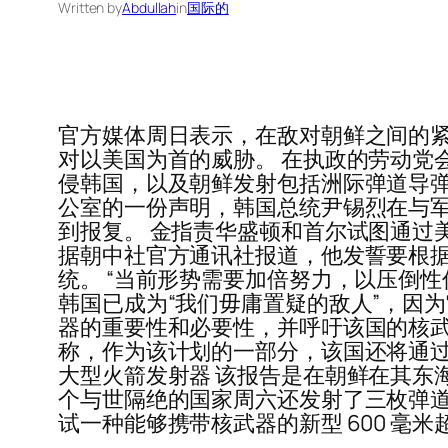
Written by
Abdullah
in
国际的
官方媒体周日表示，在敌对朝鲜之间的
对以美国为首的威胁。 在执政的劳动党
侵韩国，以及朝鲜发射包括洲际弹道导弹 
公室的一份声明，韩国总统尹锡烈在与军
到报复。 金指责华盛顿和首尔试图通过
据朝中社官方通讯社报道，他发誓要根据
统。 “当前形势需要加倍努力，以压倒
韩国已成为“我们毋庸置疑的敌人”，因为
器的重要性和必要性，并呼吁该国的核武库
称，作为该计划的一部分，该国还将通过
大型火箭发射器 该报告是在朝鲜在其东
个与世隔绝的国家周六还发射了三枚弹道
试一种能够携带核武器的新型 600 毫