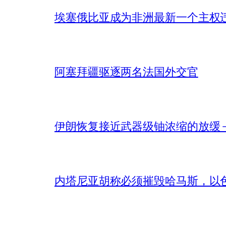
埃塞俄比亚成为非洲最新一个主权
阿塞拜疆驱逐两名法国外交官
伊朗恢复接近武器级铀浓缩的放缓 – 
内塔尼亚胡称必须摧毁哈马斯，以