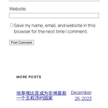
Website
Save my name, email, and website in this
browser for the next time I comment.
MORE POSTS
December
埃塞俄比亚成为非洲最新
一个主权违约国家
26, 2023