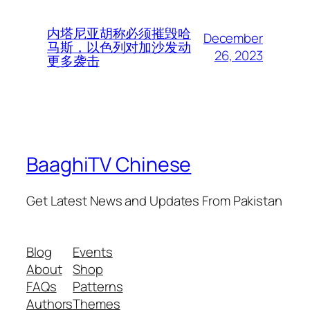
内塔尼亚胡称必须摧毁哈
December
马斯，以色列对加沙发动
26, 2023
更多袭击
BaaghiTV Chinese
Get Latest News and Updates From Pakistan
Blog
Events
About
Shop
FAQs
Patterns
Authors
Themes