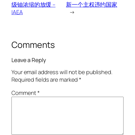
级铀浓缩的放缓 –
新一个主权违约国家
IAEA
→
Comments
Leave a Reply
Your email address will not be published.
Required fields are marked
*
Comment
*