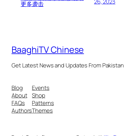
26, 2023
更多袭击
BaaghiTV Chinese
Get Latest News and Updates From Pakistan
Blog
Events
About
Shop
FAQs
Patterns
Authors
Themes