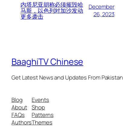
内塔尼亚胡称必须摧毁哈
December
马斯，以色列对加沙发动
26, 2023
更多袭击
BaaghiTV Chinese
Get Latest News and Updates From Pakistan
Blog
Events
About
Shop
FAQs
Patterns
Authors
Themes