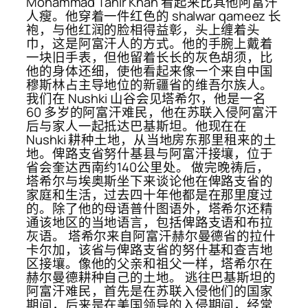
Mohammad Tahir Khan 看起来比其他阿富汗
人瘦。他穿着一件红色的 shalwar qameez 长
袍，与他红润的脸相得益彰，头上缠着头
巾，这是阿富汗人的方式。他的手腕上戴着
一块旧手表，但他留着长长的灰色胡须，比
他的身体还细，使他看起来像一个来自中国
穆斯林占主导地位的新疆省的维吾尔族人。
我们在 Nushki 山谷会见塔希尔，他是一名
60 多岁的阿富汗难民，他在苏联入侵阿富汗
后与家人一起抵达巴基斯坦。他现在在
Nushki 耕种土地，从当地房东那里租来的土
地。俾路支省努什基县与阿富汗接壤，位于
省会奎达西南约140公里处。 做完晚祷后，
塔希尔与埃奥斯坐下来谈论他在俾路支省的
家庭和生活，过去四十年他都是在那里度过
的。除了他的母语普什图语外，塔希尔还精
通该地区的当地语言，包括俾路支语和布拉
灰语。 塔希尔来自阿富汗赫尔曼德省的拉什
卡尔加，该省与俾路支省的努什基和查吉地
区接壤。像他的父亲和祖父一样，塔希尔在
赫尔曼德耕种自己的土地。 逃往巴基斯坦的
阿富汗难民，首先是在苏联入侵他们的国家
期间，后来是在美国领导的入侵期间，经常