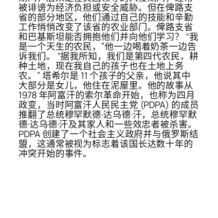
被诽谤为经济负担或安全威胁。但在俾路支
省的部分地区，他们通过自己的技能和辛勤
工作悄悄改变了该省的农业部门。俾路支省
和巴基斯坦能否拥抱他们并向他们学习？ “我
是一个天生的农民，”他一边喝着奶茶一边告
诉我们。 “据我所知，我们是第四代农民，耕
种土地，现在我自己的孩子也在土地上务
农。” 塔希尔是 11 个孩子的父亲，他说其中
大部分是女儿，他住在泥屋里。他的故事从
1978 年阿富汗的索尔革命开始，也称为四月
政变，当时阿富汗人民民主党 (PDPA) 的成员
推翻了总统穆罕默德·达乌德·汗，总统穆罕默
德·达乌德·汗及其家人和一些效忠者被杀害。
PDPA 创建了一个社会主义政府并与俄罗斯结
盟，这通常被视为标志着该国长达数十年的
冲突开始的事件。