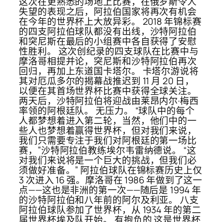
这次在更熟悉的场地上比赛，在俄罗斯令人
失望的表现之后，阿拉伯国家将再次有机会
在今年的世界杯上大放异彩。 2018 年锦标赛
的四支阿拉伯球队都没有出线，沙特阿拉伯
和突尼斯在最后的小组赛中各自获得了安慰
性胜利。 这次创纪录的四支球队在比赛中与
摩洛哥相提并论，突尼斯和沙特阿拉伯再次
回归，再加上东道国卡塔尔。 卡塔尔游说将
其对厄瓜多尔的揭幕战推迟到 11 月 20 日，
以便在其首场世界杯比赛中获得全球关注。
两天后，沙特阿拉伯将迎战由莱昂内尔·梅西
率领的阿根廷队。 无压力。 “球队中的每个
人都梦想着进入第二轮，当然，他们中的一
些人也梦想着赢得世界杯，但对我们来说，
我们只需要专注于我们对阿根廷的第一场比
赛，”沙特阿拉伯教练埃尔韦雷纳德说。 “这
对我们来说将是一个巨大的挑战，但我们必
须做好准备。” 阿拉伯球队在锦标赛历史上仅
3 次进入 16 强。摩洛哥在 1986 年做到了这一
点——这也是非洲的第一次——随后是 1994 年
的沙特阿拉伯和八年前的阿尔及利亚。 八支
阿拉伯球队参加了世界杯，从 1934 年的第二
届世界杯埃及队开始。 有抱负的 这是世界杯