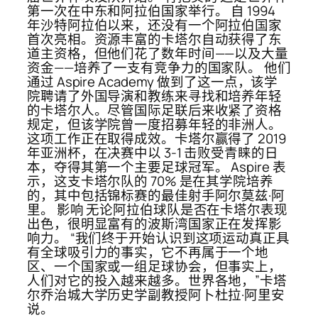
第一次在中东和阿拉伯国家举行。 自 1994
年沙特阿拉伯以来，还没有一个阿拉伯国家
首次亮相。资源丰富的卡塔尔自动获得了东
道主资格，但他们花了数年时间——以及大量
资金——培养了一支有竞争力的国家队。 他们
通过 Aspire Academy 做到了这一点，该学
院聘请了外国导演和教练来寻找和培养年轻
的卡塔尔人。尽管国际足联后来收紧了资格
规定，但该学院曾一度招募年轻的非洲人。
这项工作正在取得成效。卡塔尔赢得了 2019
年亚洲杯，在决赛中以 3-1 击败受青睐的日
本，夺得其第一个主要足球冠军。 Aspire 表
示，这支卡塔尔队的 70% 是在其学院培养
的，其中包括锦标赛的最佳射手阿尔莫兹·阿
里。 影响 无论阿拉伯球队是否在卡塔尔表现
出色，很明显富有的波斯湾国家正在发挥影
响力。 “我们终于开始认识到这项运动真正具
有全球吸引力的事实，它不再属于一个地
区、一个国家或一组足球协会，但事实上，
人们对它的投入越来越多。世界各地，”卡塔
尔乔治城大学历史学副教授阿卜杜拉·阿里安
说。