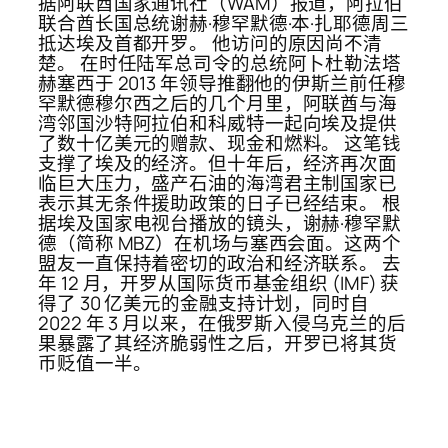
据阿联酋国家通讯社（WAM）报道，阿拉伯
联合酋长国总统谢赫·穆罕默德·本·扎耶德周三
抵达埃及首都开罗。 他访问的原因尚不清
楚。 在时任陆军总司令的总统阿卜杜勒法塔
赫塞西于 2013 年领导推翻他的伊斯兰前任穆
罕默德穆尔西之后的几个月里，阿联酋与海
湾邻国沙特阿拉伯和科威特一起向埃及提供
了数十亿美元的赠款、现金和燃料。 这笔钱
支撑了埃及的经济。但十年后，经济再次面
临巨大压力，盛产石油的海湾君主制国家已
表示其无条件援助政策的日子已经结束。 根
据埃及国家电视台播放的镜头，谢赫·穆罕默
德（简称 MBZ）在机场与塞西会面。这两个
盟友一直保持着密切的政治和经济联系。 去
年 12 月，开罗从国际货币基金组织 (IMF) 获
得了 30 亿美元的金融支持计划，同时自
2022 年 3 月以来，在俄罗斯入侵乌克兰的后
果暴露了其经济脆弱性之后，开罗已将其货
币贬值一半。