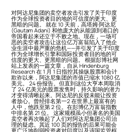
对阿达尼集团的卖空者攻击引发了关于印度
作为全球投资者目的地的可信度的更大、更
黑暗的问题。 就在 10 天前，高塔姆·阿达尼
(Gautam Adani) 和他庞大的从能源到港口的
帝国看起来还立于不败之地。现在，一场可
恶的卖空者攻击让这位亿万富翁陷入了他企
业生涯中最严重的危机——并引发了关于印度
作为全球增长引擎和国际投资者目的地的可
信度的更大、更黑暗的问题。 根据彭博社网
站上发表的一篇文章，自从 Hindenburg
Research 在 1 月 1 日指控其操纵股票和会计
欺诈以来，阿达尼集团的市值已缩水 1080 亿
美元。 24 份报告。但直到这位大亨本周取消
了 24 亿美元的股票发售时，持久影响的潜力
才变得清晰起来。阿达尼的反驳未能让投资
者放心。曾经排名第一2 在世界上最富有的
人中，他跌至第 2 位。在彭博亿万富翁指数
中排名第 21 位。 这家规模虽小但著名的美国
卖空者再次唤起了人们对阿达尼集团公司治
理的疑虑。其近 100 页的报告的后果可能会
更广泛地削弱投资者对印度以及该国监管框