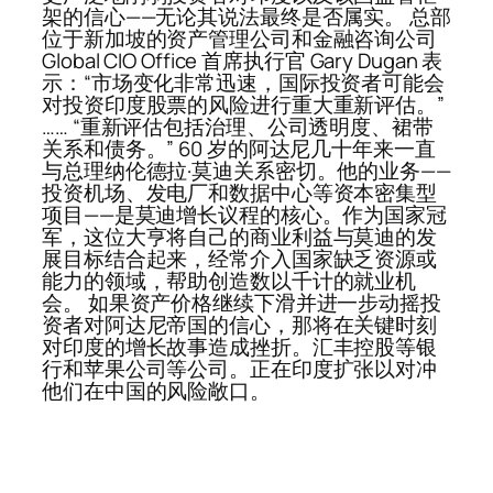
架的信心——无论其说法最终是否属实。 总部
位于新加坡的资产管理公司和金融咨询公司
Global CIO Office 首席执行官 Gary Dugan 表
示：“市场变化非常迅速，国际投资者可能会
对投资印度股票的风险进行重大重新评估。”
…… “重新评估包括治理、公司透明度、裙带
关系和债务。” 60 岁的阿达尼几十年来一直
与总理纳伦德拉·莫迪关系密切。他的业务——
投资机场、发电厂和数据中心等资本密集型
项目——是莫迪增长议程的核心。作为国家冠
军，这位大亨将自己的商业利益与莫迪的发
展目标结合起来，经常介入国家缺乏资源或
能力的领域，帮助创造数以千计的就业机
会。 如果资产价格继续下滑并进一步动摇投
资者对阿达尼帝国的信心，那将在关键时刻
对印度的增长故事造成挫折。汇丰控股等银
行和苹果公司等公司。正在印度扩张以对冲
他们在中国的风险敞口。