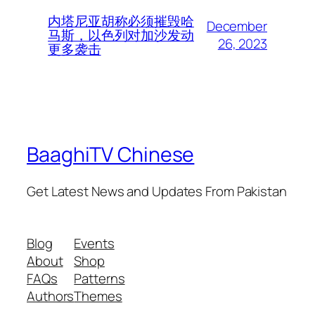
内塔尼亚胡称必须摧毁哈
December
马斯，以色列对加沙发动
26, 2023
更多袭击
BaaghiTV Chinese
Get Latest News and Updates From Pakistan
Blog
Events
About
Shop
FAQs
Patterns
Authors
Themes